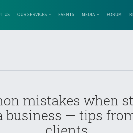
T US
OUR SERVICES
EVENTS
MEDIA
FORUM
R
n mistakes when st
a business — tips fro
clients