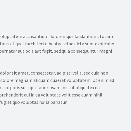
sit voluptatem accusantium doloremque laudantium, totam
tatis et quasi architecto beatae vitae dicta sunt explicabo.
ernatur aut odit aut fugit, sed quia consequuntur magni
lor sit amet, consectetur, adipisci velit, sed quia non
 dolore magnam aliquam quaerat voluptatem. Ut enim ad
orporis suscipit laboriosam, nisi ut aliquid ex ea
ehenderit qui in ea voluptate velit esse quam nihil
ugiat quo voluptas nulla pariatur