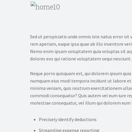
Sed ut perspiciatis unde omnis iste natus error 
rem aperiam, eaque ipsa quae ab illo inventore veri
Nemo enim ipsam voluptatem quia voluptas sit asp
dolores eos qui ratione voluptatem sequi nesciunt.
Neque porro quisquam est, qui dolorem ipsum quia do
numquam eius modi tempora incidunt ut labore et
minima veniam, quis nostrum exercitationem ullam c
commodi consequatur? Quis autem vel eum iure repr
molestiae consequatur, vel illum qui dolorem eum f
Precisely identify deductions
Streamline expense reporting