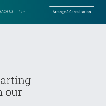
EACH US
Arrange A Consultation
arting
m our